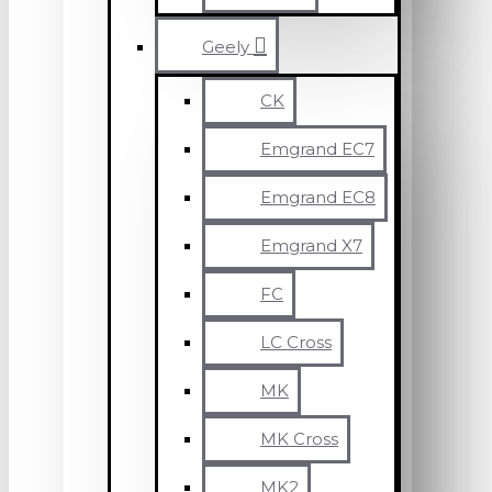
Geely
CK
Emgrand EC7
Emgrand EC8
Emgrand X7
FC
LC Cross
MK
MK Cross
MK2