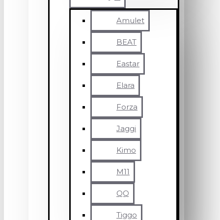
Amulet
BEAT
Eastar
Elara
Forza
Jaggi
Kimo
M11
QQ
Tiggo