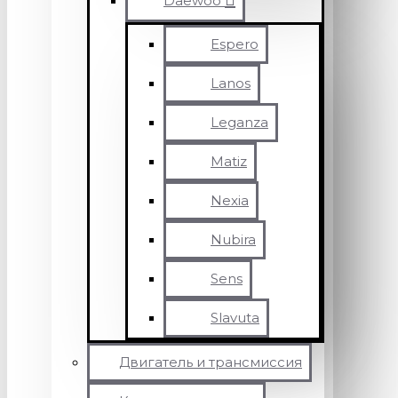
Daewoo
Espero
Lanos
Leganza
Matiz
Nexia
Nubira
Sens
Slavuta
Двигатель и трансмиссия