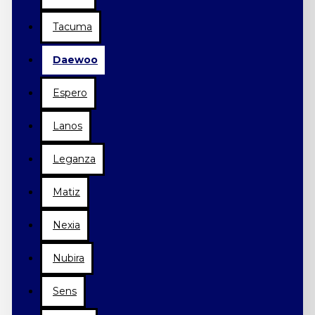
Tacuma
Daewoo
Espero
Lanos
Leganza
Matiz
Nexia
Nubira
Sens