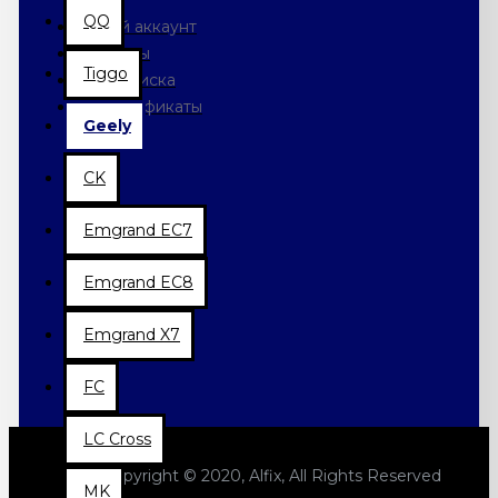
QQ
Мой аккаунт
Заказы
Tiggo
Подписка
Сертификаты
Geely
CK
Emgrand EC7
Emgrand EC8
Emgrand X7
FC
LC Cross
Copyright © 2020, Alfix, All Rights Reserved
MK