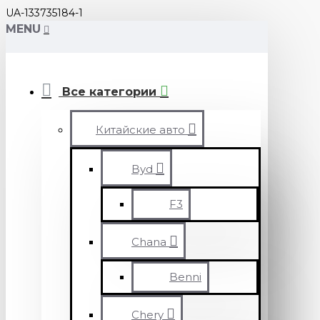
UA-133735184-1
MENU
Все категории
Китайские авто
Byd
F3
Chana
Benni
Chery