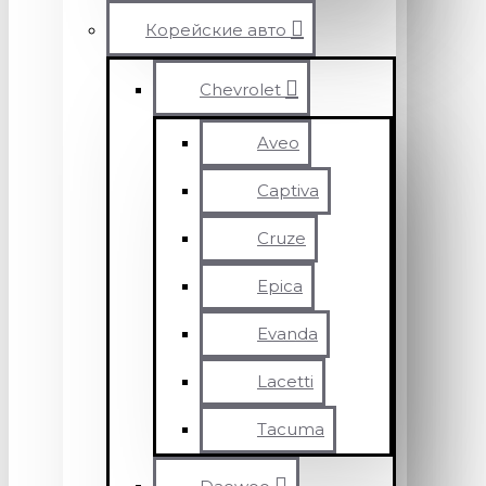
Корейские авто
Chevrolet
Aveo
Captiva
Cruze
Epica
Evanda
Lacetti
Tacuma