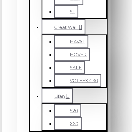
SL
Great Wall
HAVAL
HOVER
SAFE
VOLEEX C30
Lifan
520
X60