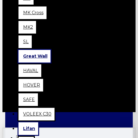
MK Cross
MK2
SL
Great Wall
HAVAL
HOVER
SAFE
VOLEEX C30
Lifan