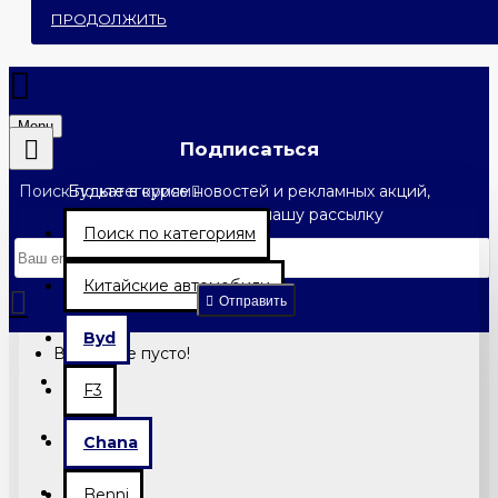
ПРОДОЛЖИТЬ
Menu
Подписаться
Поиск по категориям
Будьте в курсе новостей и рекламных акций,
подписавшись на нашу рассылку
Поиск по категориям
0 товар(ов) - 0.00 грн.
Китайские автомобили
Отправить
Byd
В корзине пусто!
F3
Chana
Benni