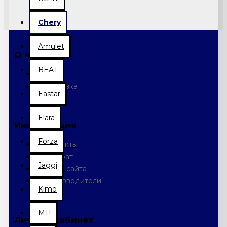
Chery
Amulet
О нас
BEAT
О нас
Доставка
Eastar
Elara
Информация
Forza
Контакты
Возврат
Jaggi
Карта сайта
Производители
Kimo
M11
Личный кабинет