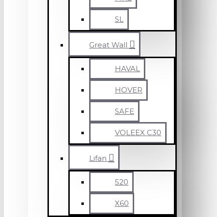
SL
Great Wall
HAVAL
HOVER
SAFE
VOLEEX C30
Lifan
520
X60