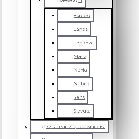
Daewoo
Espero
Lanos
Leganza
Matiz
Nexia
Nubira
Sens
Slavuta
Двигатель и трансмиссия