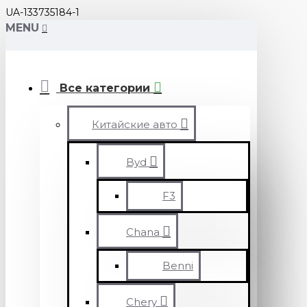
UA-133735184-1
MENU
Все категории
Китайские авто
Byd
F3
Chana
Benni
Chery