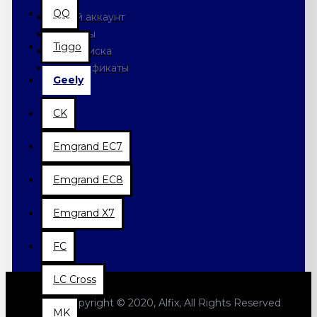
QQ
Мой аккаунт
Заказы
Tiggo
Подписка
Сертификаты
Geely
CK
Emgrand EC7
Emgrand EC8
Emgrand X7
FC
LC Cross
Copyright © 2020, Alfix, All Rights Reserved
MK