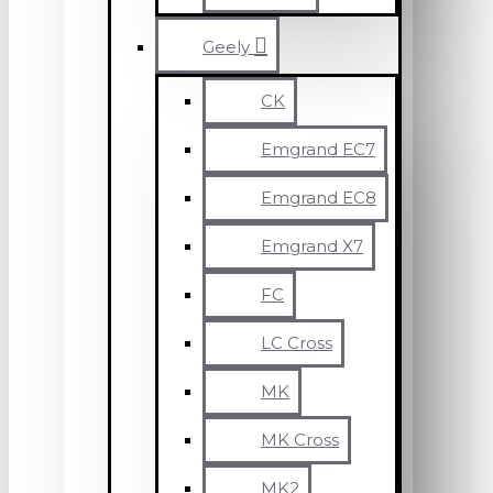
Geely
CK
Emgrand EC7
Emgrand EC8
Emgrand X7
FC
LC Cross
MK
MK Cross
MK2