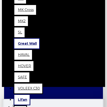
MK Cross
MK2
SL
Great Wall
HAVAL
HOVER
SAFE
VOLEEX C30
Lifan