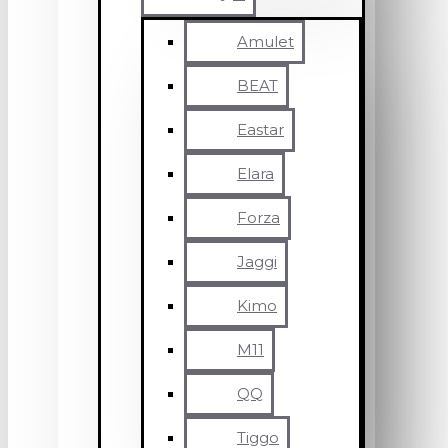
Amulet
BEAT
Eastar
Elara
Forza
Jaggi
Kimo
M11
QQ
Tiggo