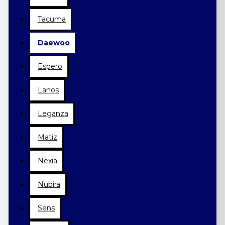
Tacuma
Daewoo
Espero
Lanos
Leganza
Matiz
Nexia
Nubira
Sens