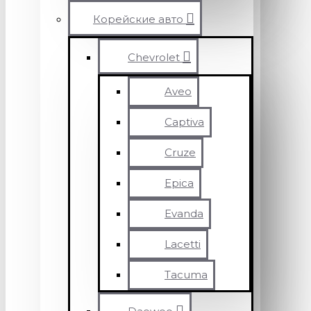
Корейские авто
Chevrolet
Aveo
Captiva
Cruze
Epica
Evanda
Lacetti
Tacuma