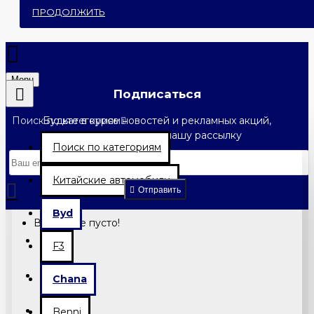
ПРОДОЛЖИТЬ
Menu
Подписаться
Поиск по категориям
Будьте в курсе новостей и рекламных акций,
подписавшись на нашу рассылку
Поиск по категориям
0 товар(ов) - 0.00 грн.
Китайские автомобили
Отправить
Byd
В корзине пусто!
F3
Chana
Benni