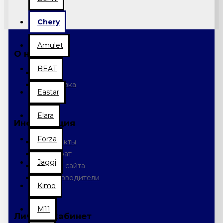
Chery
Amulet
О нас
BEAT
О нас
Доставка
Eastar
Elara
Информация
Forza
Контакты
Возврат
Jaggi
Карта сайта
Производители
Kimo
M11
Личный кабинет