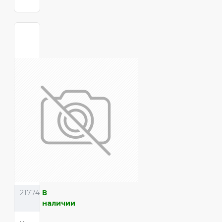
21774
В
наличии