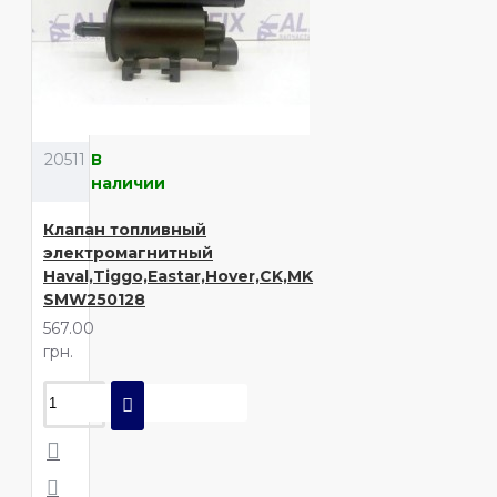
20511
В
наличии
Клапан топливный
электромагнитный
Haval,Tiggo,Eastar,Hover,CK,MK
SMW250128
567.00
грн.