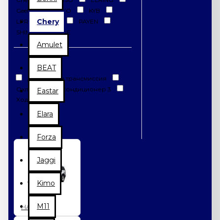
Geely
KIMIKO
KYB
Chery
LPR
OEM
PAYEN
SHINKUM
ОЕ
Amulet
ТИП ЗАПЧАСТИ
BEAT
Двигатель и трансмиссия
Охлаждение и кондиционер 3
Eastar
Ходовая часть 4
Elara
Forza
Jaggi
Kimo
M11
HAVAL