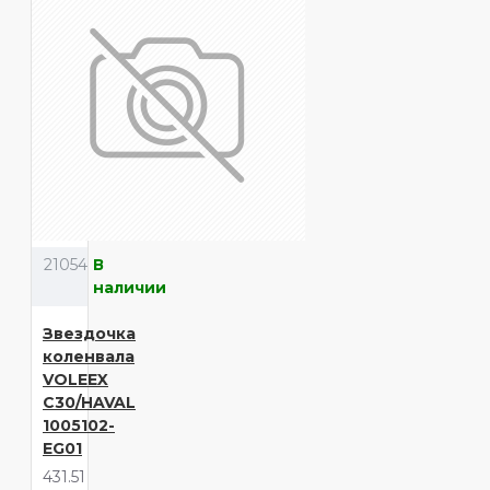
21054
В
наличии
Звездочка
коленвала
VOLEEX
C30/HAVAL
1005102-
EG01
431.51