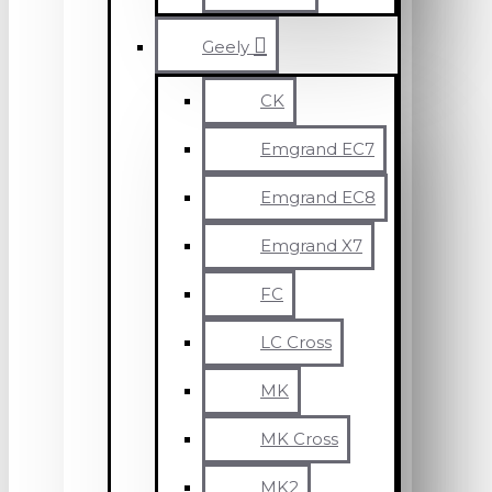
Geely
CK
Emgrand EC7
Emgrand EC8
Emgrand X7
FC
LC Cross
MK
MK Cross
MK2