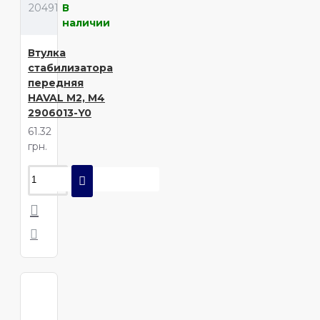
20491
В
наличии
Втулка
стабилизатора
передняя
HAVAL M2, M4
2906013-Y0
61.32
грн.