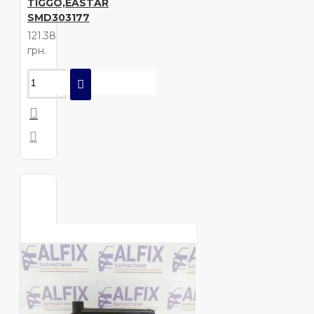
TIGGO,EASTAR
SMD303177
121.38
грн.