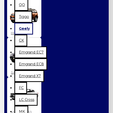
QQ
Tiggo
Geely
HOVER
CK
Emgrand EC7
Emgrand EC8
SAFE
Emgrand X7
FC
LC Cross
MK
VOLEEX C30