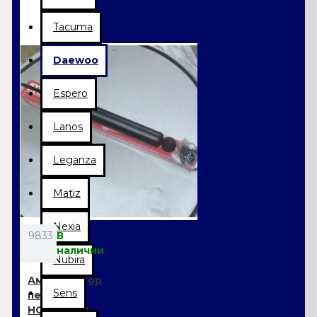
Tacuma
Daewoo
Espero
Lanos
Leganza
Matiz
Nexia
9833
В
наличии
Nubira
Амортизатор
Sens
передний
HOVER KYB