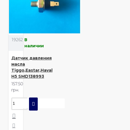
19262
В
наличии
Датчик давления
масла
Tiggo,Eastar,Haval
H5 SMD138993
157.50
грн.