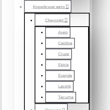
Корейские авто
Chevrolet
Aveo
Captiva
Cruze
Epica
Evanda
Lacetti
Tacuma