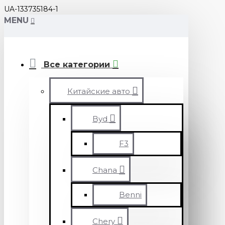
UA-133735184-1
MENU
Все категории
Китайские авто
Byd
F3
Chana
Benni
Chery