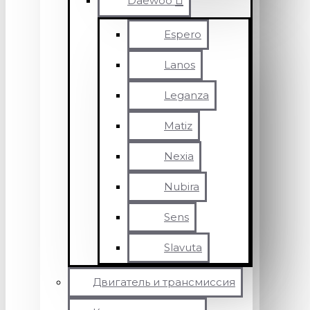
Daewoo
Espero
Lanos
Leganza
Matiz
Nexia
Nubira
Sens
Slavuta
Двигатель и трансмиссия