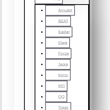
Amulet
BEAT
Eastar
Elara
Forza
Jaggi
Kimo
M11
QQ
Tiggo