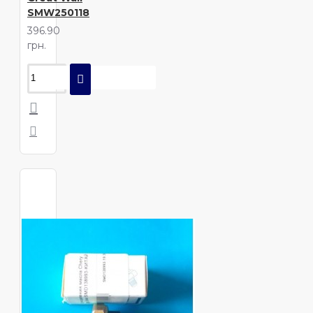
SMW250118
396.90
грн.