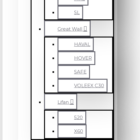
SL
Great Wall
HAVAL
HOVER
SAFE
VOLEEX C30
Lifan
520
X60