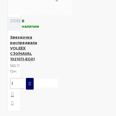
21053
В
наличии
Звездочка
распредвала
VOLEEX
C30/HAVAL
1021011-EG01
565.11
грн.