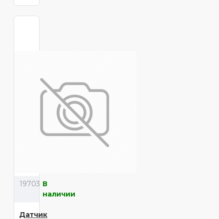
19703
В
наличии
Датчик