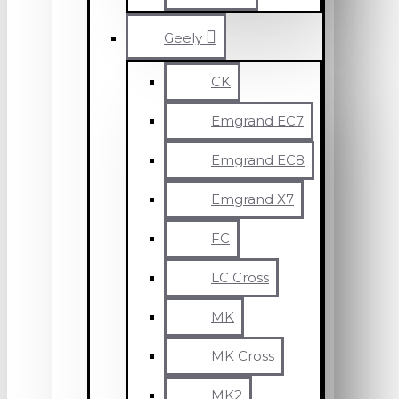
Geely
CK
Emgrand EC7
Emgrand EC8
Emgrand X7
FC
LC Cross
MK
MK Cross
MK2