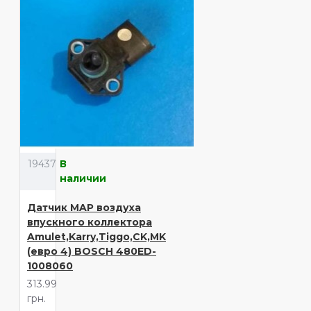
19437
В
наличии
Датчик MAP воздуха
впускного коллектора
Amulet,Karry,Tiggo,CK,MK
(евро 4) BOSCH 480ED-
1008060
313.99
грн.