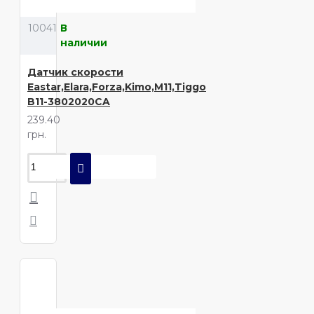
10041
В
наличии
Датчик скорости
Eastar,Elara,Forza,Kimo,M11,Tiggo
B11-3802020CA
239.40
грн.