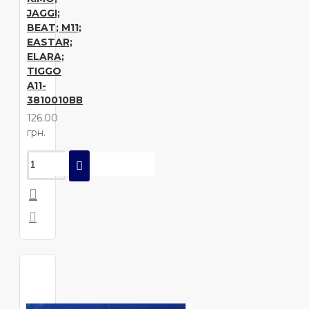
JAGGI;
BEAT; M11;
EASTAR;
ELARA;
TIGGO
A11-
3810010ВВ
126.00
грн.