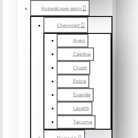
Корейские авто
Chevrolet
Aveo
Captiva
Cruze
Epica
Evanda
Lacetti
Tacuma