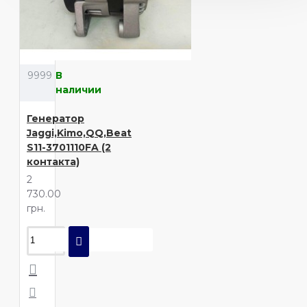
9999
В
наличии
Генератор
Jaggi,Kimo,QQ,Beat
S11-3701110FA (2
контакта)
2
730.00
грн.