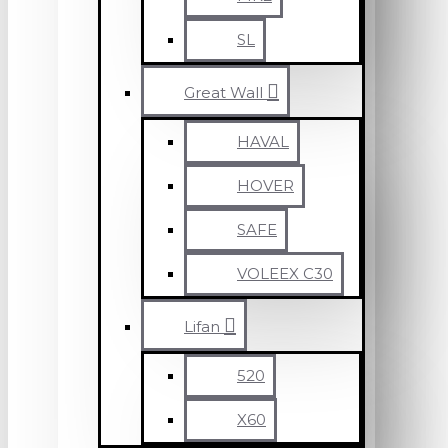
SL
Great Wall
HAVAL
HOVER
SAFE
VOLEEX C30
Lifan
520
X60