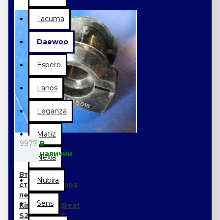
Tacuma
Daewoo
Espero
Lanos
Leganza
Matiz
9977
В
наличии
Nexia
Втулка
Nubira
стабилизатора
передняя
Sens
Kimo,Jaggi,Beat
S21-2906015