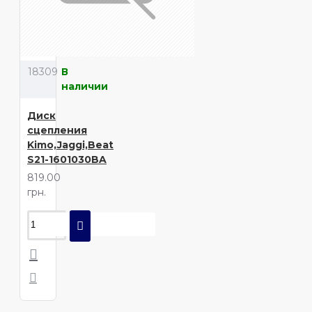
18309
В
наличии
Диск
сцепления
Kimo,Jaggi,Beat
S21-1601030BA
819.00
грн.