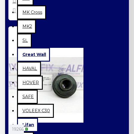
MK Cross
MK2
SL
Great Wall
HAVAL
HOVER
SAFE
VOLEEX C30
Lifan
19266
В