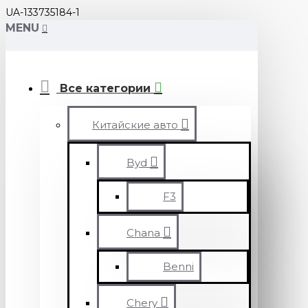
UA-133735184-1
MENU
Все категории
Китайские авто
Byd
F3
Chana
Benni
Chery