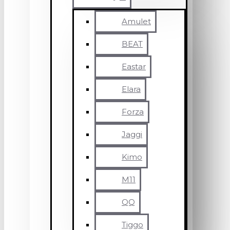
Amulet
BEAT
Eastar
Elara
Forza
Jaggi
Kimo
M11
QQ
Tiggo