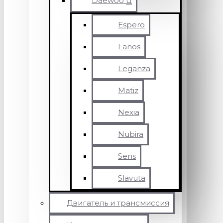
Daewoo
Espero
Lanos
Leganza
Matiz
Nexia
Nubira
Sens
Slavuta
Двигатель и трансмиссия