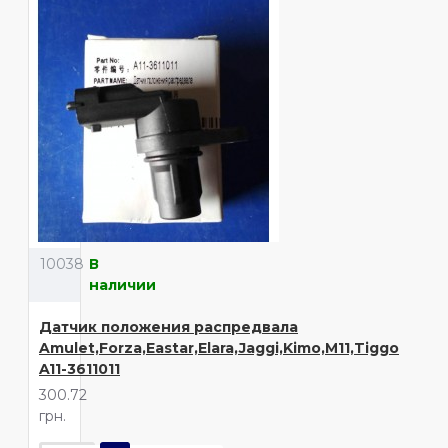
10038
В
наличии
Датчик положения распредвала
Amulet,Forza,Eastar,Elara,Jaggi,Kimo,M11,Tiggo
A11-3611011
300.72
грн.