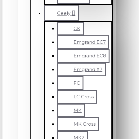
Geely
CK
Emgrand EC7
Emgrand EC8
Emgrand X7
FC
LC Cross
MK
MK Cross
MK2