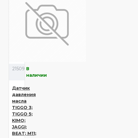
21509
В
наличии
Датчик
давления
масла
TIGGO 3;
TIGGO 5;
KIMO;
JAGGI;
BEAT; M11;