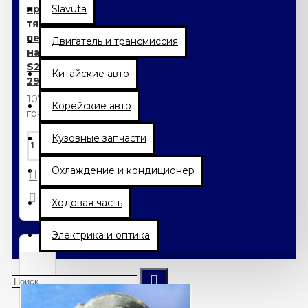
продольной
Slavuta
тяги JAGGI
передней
Двигатель и трансмиссия
наружная
S21-
Китайские авто
2909077
107.10
Корейские авто
грн.
Кузовные запчасти
Охлаждение и кондиционер
Ходовая часть
Электрика и оптика