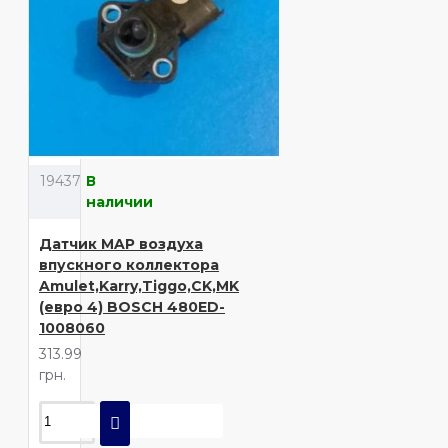
19437
В
наличии
Датчик MAP воздуха
впускного коллектора
Amulet,Karry,Tiggo,CK,MK
(евро 4) BOSCH 480ED-
1008060
313.99
грн.