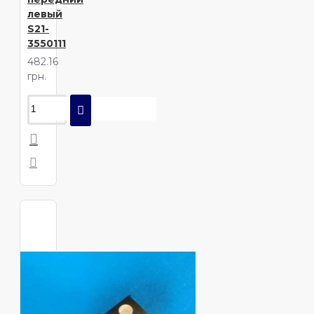
левый
S21-
3550111
482.16
грн.