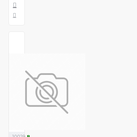
10029
В