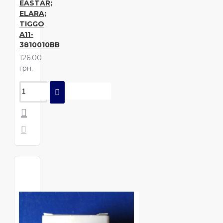
EASTAR;
ELARA;
TIGGO
A11-
3810010ВВ
126.00
грн.