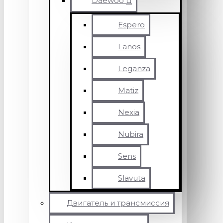
Daewoo
Espero
Lanos
Leganza
Matiz
Nexia
Nubira
Sens
Slavuta
Двигатель и трансмиссия