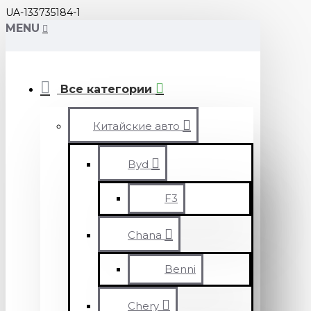
UA-133735184-1
MENU
Все категории
Китайские авто
Byd
F3
Chana
Benni
Chery