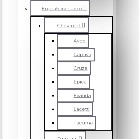
Корейские авто
Chevrolet
Aveo
Captiva
Cruze
Epica
Evanda
Lacetti
Tacuma