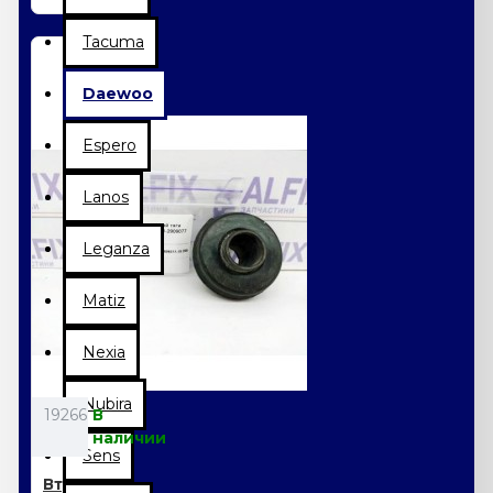
Tacuma
Daewoo
Espero
Lanos
Leganza
Matiz
Nexia
Nubira
19266
В
наличии
Sens
Втулка