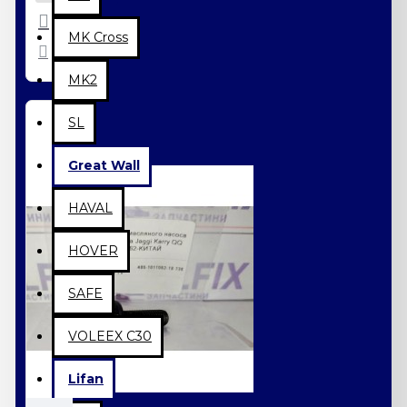
MK Cross
MK2
SL
Great Wall
HAVAL
HOVER
SAFE
VOLEEX C30
Lifan