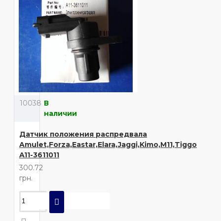
10038
В
наличии
Датчик положения распредвала
Amulet,Forza,Eastar,Elara,Jaggi,Kimo,M11,Tiggo
A11-3611011
300.72
грн.