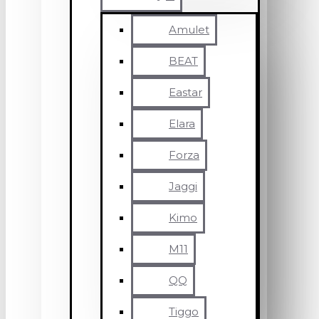
Amulet
BEAT
Eastar
Elara
Forza
Jaggi
Kimo
M11
QQ
Tiggo