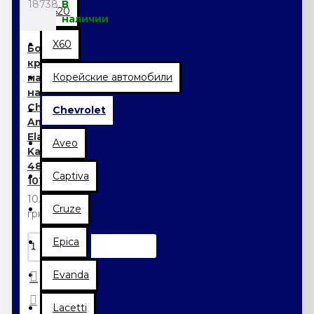
18738
В
520
наличии
X60
Болт
крепления
Корейские автомобили
масляного
насоса
Chery
Chevrolet
Amulet
Elara Jaggi
Aveo
Karry QQ
480-
Captiva
1011062
10.50
Cruze
грн.
Epica
Evanda
Lacetti